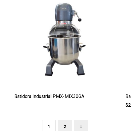
Batidora Industrial PMX-MIX30GA
Ba
$
2
1
2
→