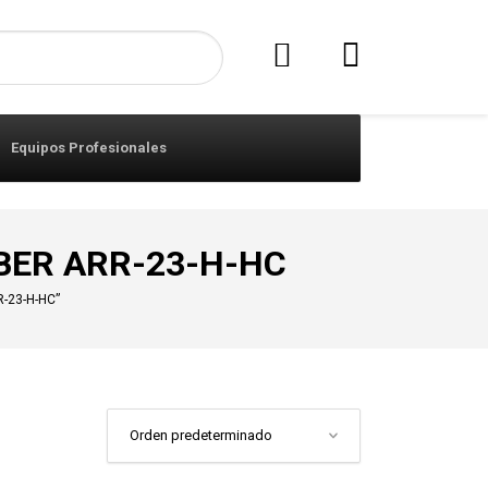
Equipos Profesionales
ASBER ARR-23-H-HC
R-23-H-HC”