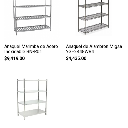
Anaquel Marimba de Acero
Anaquel de Alambron Migsa
Inoxidable BN-R01
YG–2448WR4
$
9,419.00
$
4,435.00