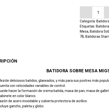
Batidora Sob
Categoría:
Batidor
Etiquetas:
Batidora
Mesa
,
Batidora So
7B
,
Batidoras Sta
RIPCIÓN
BATIDORA SOBRE MESA MIG
ezcle deliciosos batidos, glaseados, y más para sus postres más popul
uenta con velocidades variables de control.
uede hacer la formación de crema batida, masa de pan, masa de galle
abinete en color blanco.
azón de acero inoxidable y cubierta protectora de acrílico.
ncluye gancho, paleta y globo.