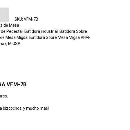
re Mesa Migsa VFM-7B cantidad
SKU:
VFM-7B
as de Mesa
 de Pedestal
,
Batidora industrial
,
Batidora Sobre
bre Mesa Migsa
,
Batidora Sobre Mesa Migsa VFM-
rmax
,
MIGSA
SA VFM-7B
ares.
ta bizcochos, y mucho más!