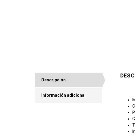
DESC
Descripción
Información adicional
M
C
P
G
T
I