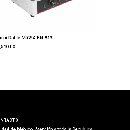
nini Doble MIGSA BN-813
,510.00
ONTACTO
idad de México
, Atención a toda la República