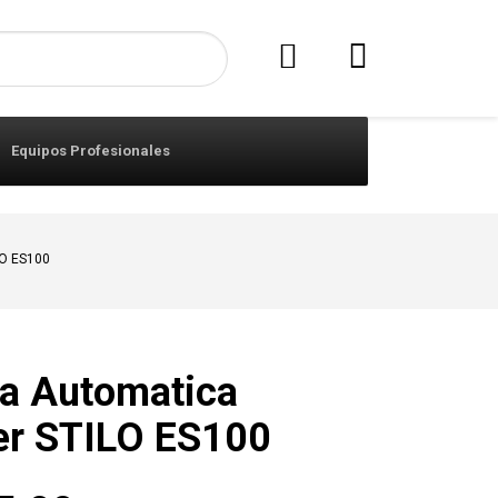
Equipos Profesionales
LO ES100
ra Automatica
er STILO ES100