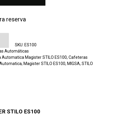
ra reserva
omatica Magister STILO ES100 cantidad
SKU:
ES100
as Automáticas
a Automatica Magister STILO ES100
,
Cafeteras
 Automatica
,
Magister STILO ES100
,
MIGSA
,
STILO
R STILO ES100