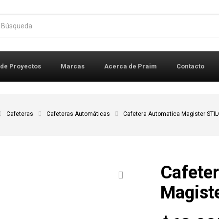
r:
 de Proyectos
Marcas
Acerca de Praim
Contacto
Cafeteras
Cafeteras Automáticas
Cafetera Automatica Magister STI
Cafete
Magist