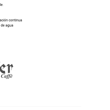
le.
ración continua
a de agua