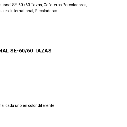
ational SE-60 /60 Tazas
,
Cafeteras Percoladoras
,
iales
,
International
,
Pecoladoras
AL SE-60/60 TAZAS
a, cada uno en color diferente.