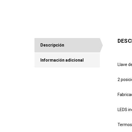
DESC
Descripción
Información adicional
Llave d
2 posic
Fabrica
LEDS in
Termost