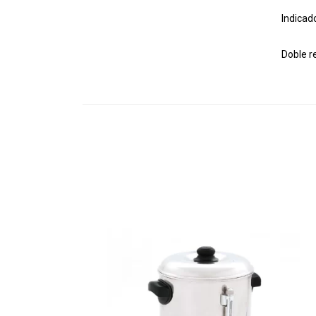
Indicad
Doble r