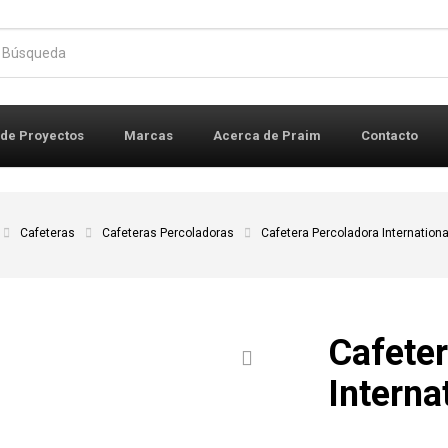
r:
 de Proyectos
Marcas
Acerca de Praim
Contacto
Cafeteras
Cafeteras Percoladoras
Cafetera Percoladora Internationa
Cafeter
Interna