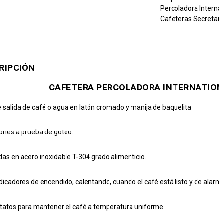
Percoladora Intern
Cafeteras Secretar
RIPCIÓN
CAFETERA PERCOLADORA INTERNATION
e salida de café o agua en latón cromado y manija de baquelita
iones a prueba de goteo.
das en acero inoxidable T-304 grado alimenticio.
dicadores de encendido, calentando, cuando el café está listo y de alarm
atos para mantener el café a temperatura uniforme.