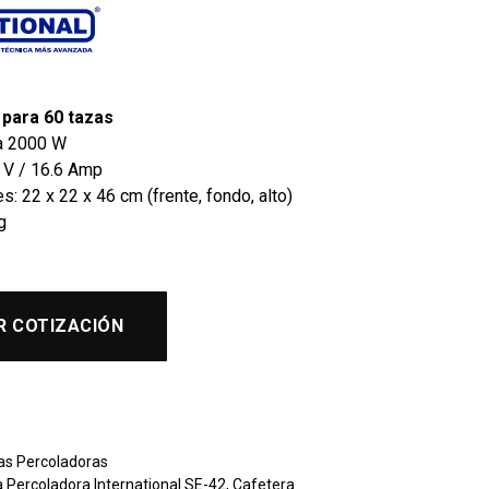
 para 60 tazas
a 2000 W
7 V / 16.6 Amp
: 22 x 22 x 46 cm (frente, fondo, alto)
g
R COTIZACIÓN
as Percoladoras
 Percoladora International SE-42
,
Cafetera