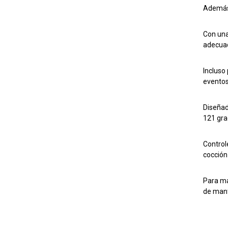
Además,
Con una
adecuad
Incluso
eventos
Diseñad
121 gra
Control
cocción
Para ma
de mant