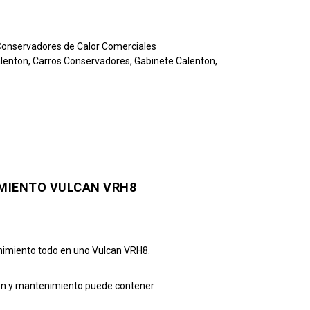
Conservadores de Calor Comerciales
alenton
,
Carros Conservadores
,
Gabinete Calenton
,
MIENTO VULCAN VRH8
enimiento todo en uno Vulcan VRH8.
ción y mantenimiento puede contener