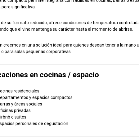
ño compacto permite integrarla con facilidad en cocinas, barras o espa
 pero significativa.
 de su formato reducido, ofrece condiciones de temperatura controlad
endo que el vino mantenga su carácter hasta el momento de abrirse.
m creemos en una solución ideal para quienes desean tener a la mano un
, o para salas pequeñas corporativas.
caciones en cocinas / espacio
ocinas residenciales
epartamentos y espacios compactos
arras y áreas sociales
ficinas privadas
irbnb o suites
spacios personales de degustación