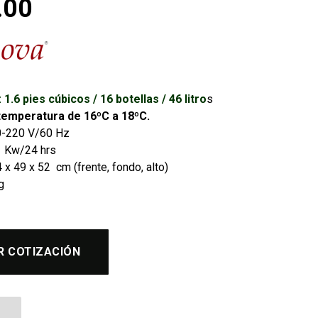
.00
1.6 pies cúbicos / 16 botellas / 46 litro
s
temperatura de 16ºC a 18ºC.
10-220 V/60 Hz
 Kw/24 hrs
x 49 x 52 cm (frente, fondo, alto)
g
R COTIZACIÓN
s 16 Botellas CV-016 Compacta cantidad