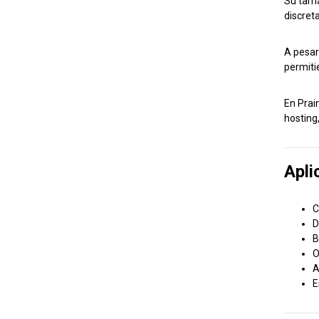
Su tama
discreta
A pesar
permiti
En Prai
hosting
Apli
C
D
B
O
A
E