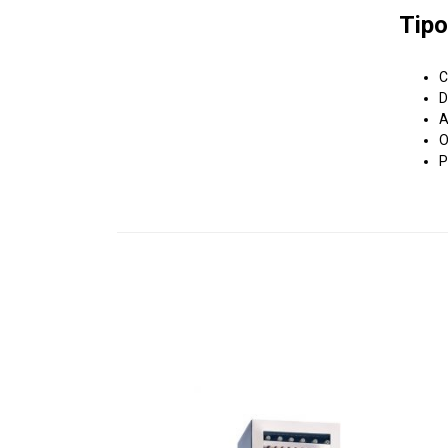
Tipo
C
D
A
O
P