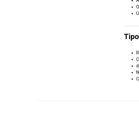
A
O
U
Tipo
R
C
d
N
C