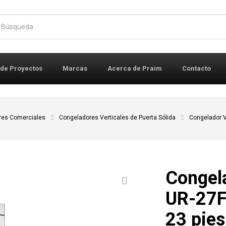
r:
 de Proyectos
Marcas
Acerca de Praim
Contacto
res Comerciales
Congeladores Verticales de Puerta Sólida
Congelador V
Congel
UR-27F-
23 pies