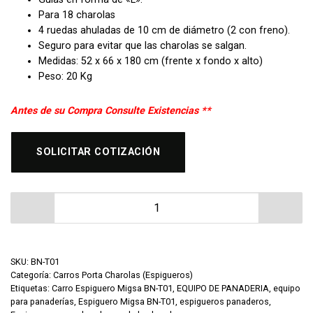
Para 18 charolas
4 ruedas ahuladas de 10 cm de diámetro (2 con freno).
Seguro para evitar que las charolas se salgan.
Medidas: 52 x 66 x 180 cm (frente x fondo x alto)
Peso: 20 Kg
Antes de su Compra Consulte Existencias **
SOLICITAR COTIZACIÓN
Carro Espiguero Migsa BN-T01 cantidad
SKU:
BN-T01
Categoría:
Carros Porta Charolas (Espigueros)
Etiquetas:
Carro Espiguero Migsa BN-T01
,
EQUIPO DE PANADERIA
,
equipo
para panaderías
,
Espiguero Migsa BN-T01
,
espigueros panaderos
,