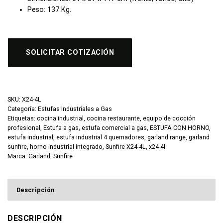
Peso: 137 Kg.
SOLICITAR COTIZACIÓN
SKU:
X24-4L
Categoría:
Estufas Industriales a Gas
Etiquetas:
cocina industrial
,
cocina restaurante
,
equipo de cocción
profesional
,
Estufa a gas
,
estufa comercial a gas
,
ESTUFA CON HORNO
,
estufa industrial
,
estufa industrial 4 quemadores
,
garland range
,
garland
sunfire
,
horno industrial integrado
,
Sunfire X24-4L
,
x24-4l
Marca:
Garland
,
Sunfire
Descripción
DESCRIPCIÓN