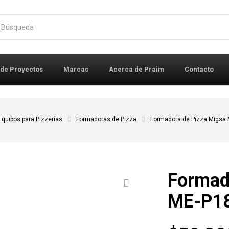
r:
 de Proyectos
Marcas
Acerca de Praim
Contacto
Equipos para Pizzerías
Formadoras de Pizza
Formadora de Pizza Migsa
Formad
ME-P1