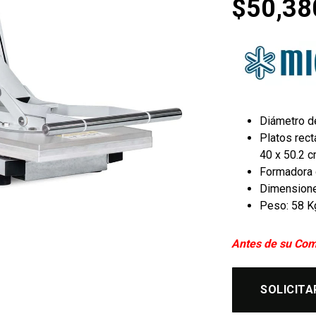
$
50,38
Diámetro d
Platos rect
40 x 50.2 
Formadora de
Dimensiones
Peso: 58 K
Antes de su Com
SOLICITA