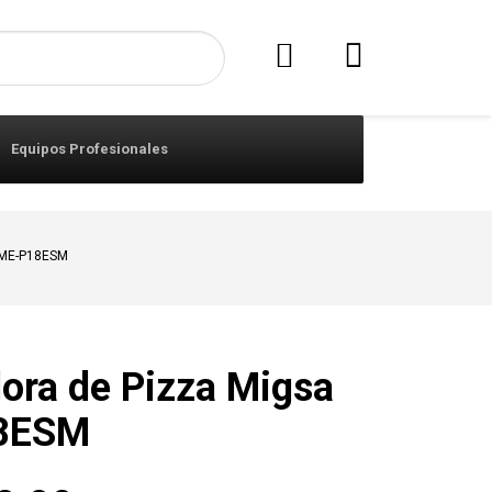
Equipos Profesionales
 ME-P18ESM
ora de Pizza Migsa
8ESM