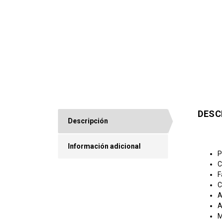
DESC
Descripción
Información adicional
P
C
F
C
A
A
M