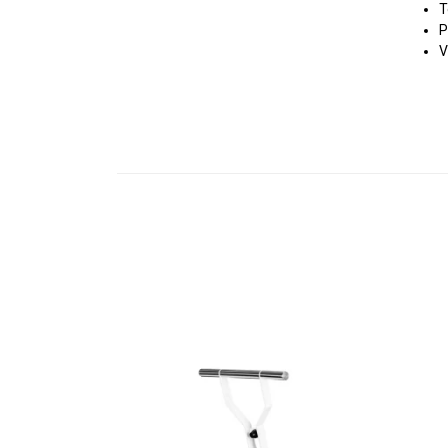
T
P
V