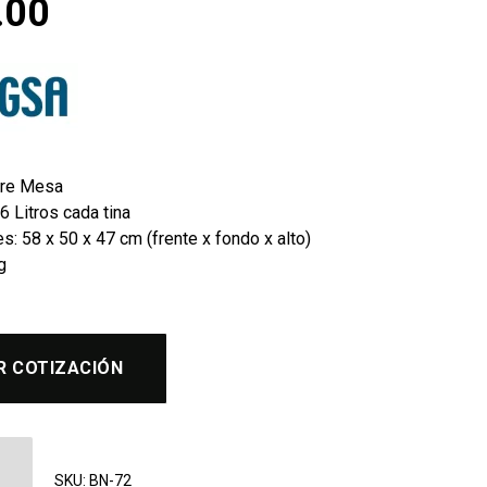
.00
bre Mesa
6 Litros cada tina
: 58 x 50 x 47 cm (frente x fondo x alto)
g
R COTIZACIÓN
as Sobre Mesa 12 Litros Migsa BN-72 cantidad
SKU:
BN-72