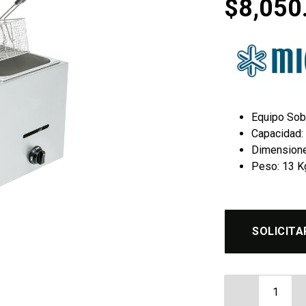
$
8,050
Equipo So
Capacidad: 
Dimensiones
Peso: 13 K
SOLICITA
Freidora a G