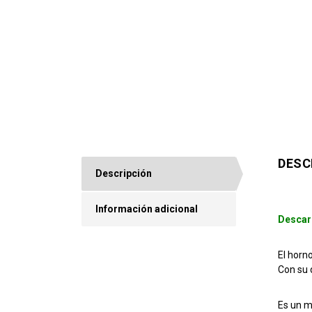
DESC
Descripción
Información adicional
Descar
El horn
Con su 
Es un m