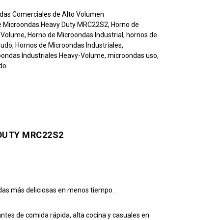
das Comerciales de Alto Volumen
e Microondas Heavy Duty MRC22S2
,
Horno de
-Volume
,
Horno de Microondas Industrial
,
hornos de
rudo
,
Hornos de Microondas Industriales
,
oondas Industriales Heavy-Volume
,
microondas uso
,
do
DUTY MRC22S2
das más deliciosas en menos tiempo.
ntes de comida rápida, alta cocina y casuales en