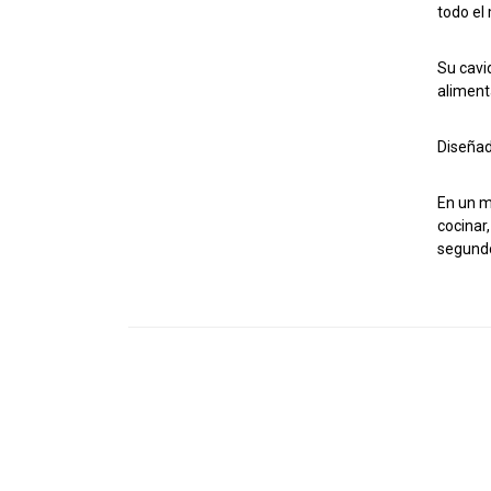
todo el
Su cavi
aliment
Diseñad
En un m
cocinar,
segundo