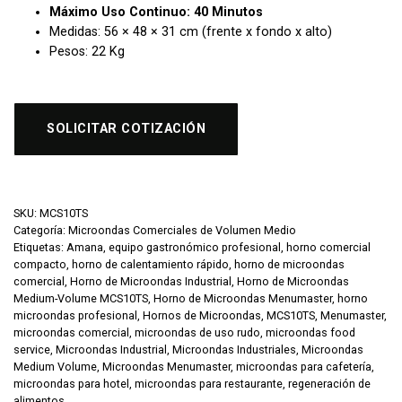
Máximo Uso Continuo: 40 Minutos
Medidas: 56 × 48 × 31 cm (frente x fondo x alto)
Pesos: 22 Kg
SOLICITAR COTIZACIÓN
SKU:
MCS10TS
Categoría:
Microondas Comerciales de Volumen Medio
Etiquetas:
Amana
,
equipo gastronómico profesional
,
horno comercial
compacto
,
horno de calentamiento rápido
,
horno de microondas
comercial
,
Horno de Microondas Industrial
,
Horno de Microondas
Medium-Volume MCS10TS
,
Horno de Microondas Menumaster
,
horno
microondas profesional
,
Hornos de Microondas
,
MCS10TS
,
Menumaster
,
microondas comercial
,
microondas de uso rudo
,
microondas food
service
,
Microondas Industrial
,
Microondas Industriales
,
Microondas
Medium Volume
,
Microondas Menumaster
,
microondas para cafetería
,
microondas para hotel
,
microondas para restaurante
,
regeneración de
alimentos