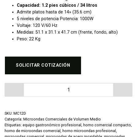
Capacidad: 1.2 pies cúbicos / 34 litros
Admite platos hasta de 14» (35.6 cm)
5 niveles de potencia
Potencia: 1000W
Voltaje: 120 V/60 Hz
Medidas: 51.1 x 31.1 x 41.7 cm (frente, fondo, alto)
Peso: 22 Kg
SOLICITAR COTIZACIÓN
Horno de Microondas Volumen Medio Migsa MC12D Digi
SKU:
MC12D
Categoría:
Microondas Comerciales de Volumen Medio
Etiquetas:
equipo gastronómico profesional
,
horno comercial compacto
,
horno de microondas comercial
,
horno microondas profesional
,
microondas comercial
,
microondas de acero inoxidable
,
microondas