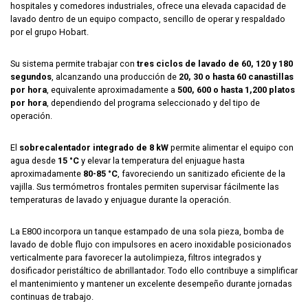
hospitales y comedores industriales, ofrece una elevada capacidad de
lavado dentro de un equipo compacto, sencillo de operar y respaldado
por el grupo Hobart.
Su sistema permite trabajar con
tres ciclos de lavado de 60, 120 y 180
segundos
, alcanzando una producción de
20, 30 o hasta 60 canastillas
por hora
, equivalente aproximadamente a
500, 600 o hasta 1,200 platos
por hora
, dependiendo del programa seleccionado y del tipo de
operación.
El
sobrecalentador integrado de 8 kW
permite alimentar el equipo con
agua desde
15 °C
y elevar la temperatura del enjuague hasta
aproximadamente
80-85 °C
, favoreciendo un sanitizado eficiente de la
vajilla. Sus termómetros frontales permiten supervisar fácilmente las
temperaturas de lavado y enjuague durante la operación.
La E800 incorpora un tanque estampado de una sola pieza, bomba de
lavado de doble flujo con impulsores en acero inoxidable posicionados
verticalmente para favorecer la autolimpieza, filtros integrados y
dosificador peristáltico de abrillantador. Todo ello contribuye a simplificar
el mantenimiento y mantener un excelente desempeño durante jornadas
continuas de trabajo.