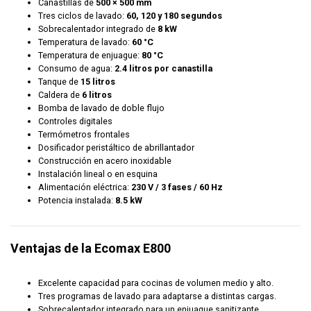
Canastillas de
500 × 500 mm
Tres ciclos de lavado:
60, 120 y 180 segundos
Sobrecalentador integrado de
8 kW
Temperatura de lavado:
60 °C
Temperatura de enjuague:
80 °C
Consumo de agua:
2.4 litros por canastilla
Tanque de
15 litros
Caldera de
6 litros
Bomba de lavado de doble flujo
Controles digitales
Termómetros frontales
Dosificador peristáltico de abrillantador
Construcción en acero inoxidable
Instalación lineal o en esquina
Alimentación eléctrica:
230 V / 3 fases / 60 Hz
Potencia instalada:
8.5 kW
Ventajas de la Ecomax E800
Excelente capacidad para cocinas de volumen medio y alto.
Tres programas de lavado para adaptarse a distintas cargas.
Sobrecalentador integrado para un enjuague sanitizante.