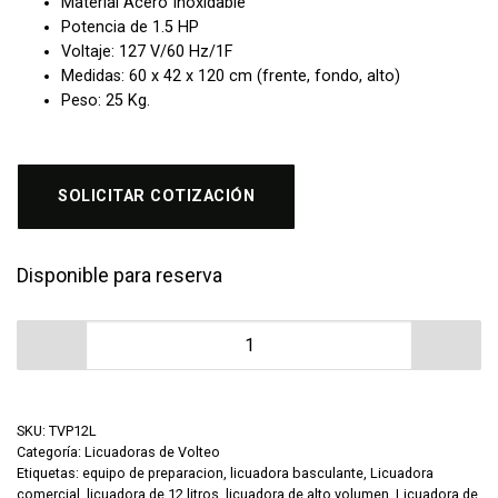
Material Acero Inoxidable
Potencia de 1.5 HP
Voltaje: 127 V/60 Hz/1F
Medidas: 60 x 42 x 120 cm (frente, fondo, alto)
Peso: 25 Kg.
SOLICITAR COTIZACIÓN
Disponible para reserva
Licuadora de Volteo Tapisa TVP12L 12 Litros Acero Ino
SKU:
TVP12L
Categoría:
Licuadoras de Volteo
Etiquetas:
equipo de preparacion
,
licuadora basculante
,
Licuadora
comercial
,
licuadora de 12 litros
,
licuadora de alto volumen
,
Licuadora de