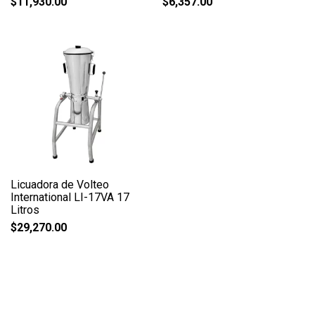
$
11,930.00
$
6,357.00
Licuadora de Volteo
International LI-17VA 17
Litros
$
29,270.00