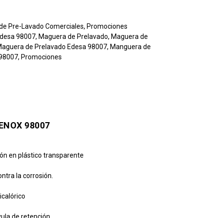
 de Pre-Lavado Comerciales
,
Promociones
desa 98007
,
Maguera de Prelavado
,
Maguera de
aguera de Prelavado Edesa 98007
,
Manguera de
 98007
,
Promociones
ENOX 98007
ión en plástico transparente
tra la corrosión.
icalórico
vula de retención.