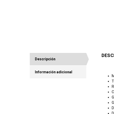
DESC
Descripción
Información adicional
M
T
R
C
G
G
D
D