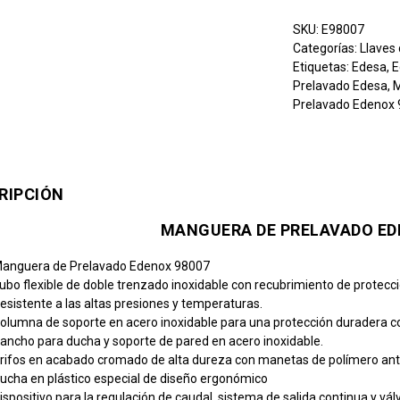
SKU:
E98007
Categorías:
Llaves
Etiquetas:
Edesa
,
E
Prelavado Edesa
,
M
Prelavado Edenox
RIPCIÓN
MANGUERA DE PRELAVADO ED
anguera de Prelavado Edenox 98007
ubo flexible de doble trenzado inoxidable con recubrimiento de protecc
esistente a las altas presiones y temperaturas.
olumna de soporte en acero inoxidable para una protección duradera con
ancho para ducha y soporte de pared en acero inoxidable.
rifos en acabado cromado de alta dureza con manetas de polímero ant
ucha en plástico especial de diseño ergonómico
ispositivo para la regulación de caudal, sistema de salida continua y vál