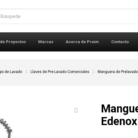
r:
 de Proyectos
Marcas
Acerca de Praim
Contacto
po de Lavado
Llaves de Pre-Lavado Comerciales
Manguera de Prelavad
Mangue
Edenox