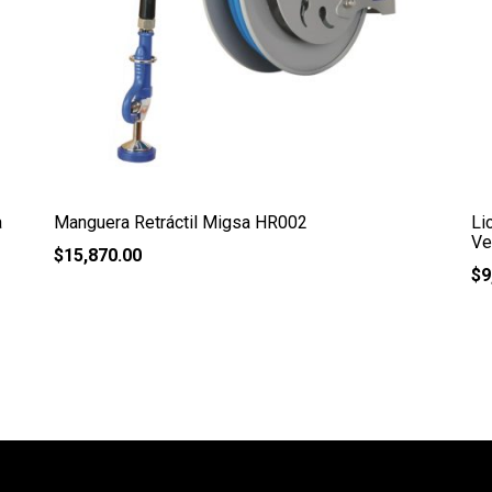
a
Manguera Retráctil Migsa HR002
Li
Ve
$
15,870.00
$
9