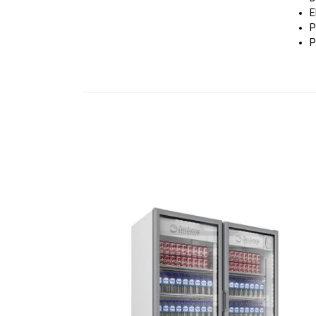
E
P
P