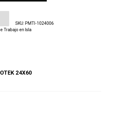
jo en Isla Protek 24X60 cantidad
SKU:
PMTI-1024006
e Trabajo en Isla
ROTEK 24X60