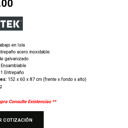
.00
abajo en Isla
ntrepaño acero inoxidable
de galvanizado
 Ensamblable
 1 Entrepaño
nes:
152 x 60 x 87 cm (frente x fondo x alto)
g
pra Consulte Existencias **
R COTIZACIÓN