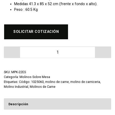
Medidas 41.3 x 85 x 52 cm (frente x fondo x alto).
Peso : 60.5 Kg
SOLICITAR COTIZACIÓN
Molino para Carne Protek MPK-22ES cantidad
SKU:
MPK-22ES
Categoría:
Molinos Sobre Mesa
Etiquetas:
Código: 1025060
,
molino de carne
,
molino de carniceria
,
Molino Industrial
,
Molinos de Carne
Descripción