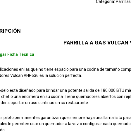
Categoría:
Parrilla
RIPCIÓN
PARRILLA A GAS VULCAN
gar Ficha Técnica
licaciones en las que no tiene espacio para una cocina de tamaño compl
res Vulcan VHP636 es la solución perfecta.
delo está diseñado para brindar una potente salida de 180,000 BTU mie
 chef o una encimera en su cocina. Tiene quemadores abiertos con rejill
den soportar un uso continuo en su restaurante.
es piloto permanentes garantizan que siempre haya una llama lista para
uales le permiten usar un quemador a la vez o configurar cada quemado
do.