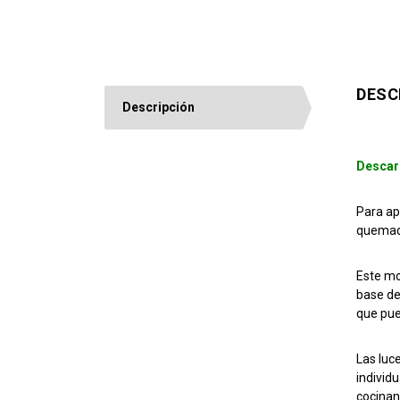
DESC
Descripción
Descar
Para ap
quemado
Este mo
base de
que pue
Las luc
individ
cocinan