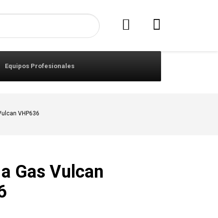
Equipos Profesionales
 Vulcan VHP636
a a Gas Vulcan
6