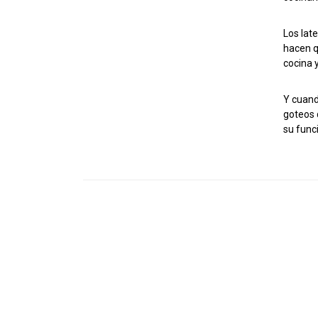
Los lat
hacen q
cocina 
Y cuando
goteos 
su func