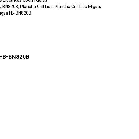
s Eléctricas Coemrciales
B-BN820B
,
Plancha Grill Lisa
,
Plancha Grill Lisa Migsa
,
 Migsa FB-BN820B
 FB-BN820B