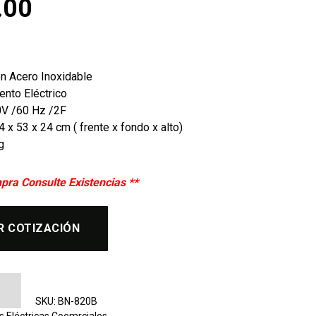
.00
en Acero Inoxidable
ento Eléctrico
00V /60 Hz /2F
 x 53 x 24 cm ( frente x fondo x alto)
g
pra Consulte Existencias **
R COTIZACIÓN
 Lisa Migsa BN-820B cantidad
SKU:
BN-820B