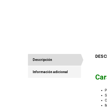
DESC
Descripción
Información adicional
Car
P
S
C
I