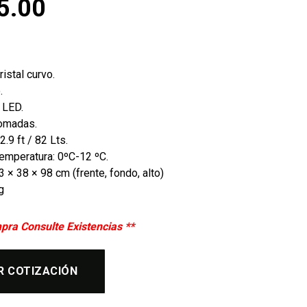
5.00
ristal curvo.
.
 LED.
romadas.
.9 ft / 82 Lts.
emperatura: 0ºC-12 ºC.
 × 38 × 98 cm (frente, fondo, alto)
g
pra Consulte Existencias **
R COTIZACIÓN