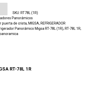
 Panorámico Migsa RT-78L 1R cantidad
SKU:
RT78L (1R)
radores Panorámicos
r puerta de crista
,
MIGSA
,
REFRIGERADOR
rigerador Panorámico Migsa RT-78L (1R)
,
RT-78L 1R
,
a panoramica
SA RT-78L 1R