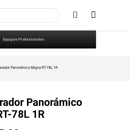
Equipos Profesionales
gerador Panorámico Migsa RT-78L 1R
erador Panorámico
RT-78L 1R