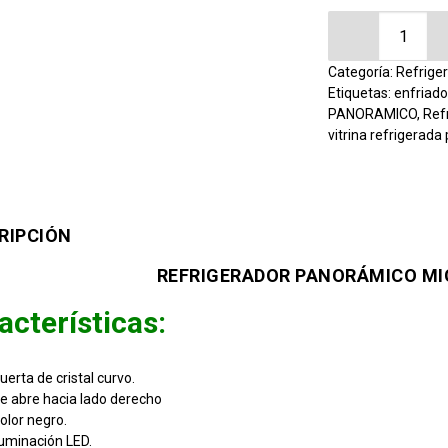
Refrigerador
Categoría:
Refrige
Etiquetas:
enfriado
PANORAMICO
,
Ref
vitrina refrigerad
RIPCIÓN
REFRIGERADOR PANORÁMICO MIG
acterísticas:
uerta de cristal curvo.
e abre hacia lado derecho
olor negro.
luminación LED.