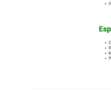
3
Esp
C
R
M
P