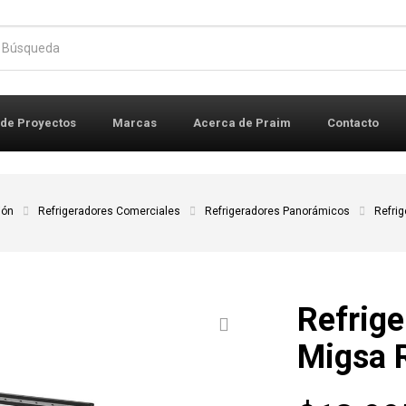
r:
 de Proyectos
Marcas
Acerca de Praim
Contacto
ión
Refrigeradores Comerciales
Refrigeradores Panorámicos
Refri
Refrig
Migsa 