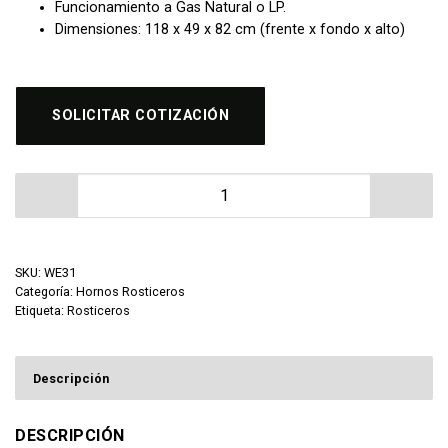
Funcionamiento a Gas Natural o LP.
Dimensiones: 118 x 49 x 82 cm (frente x fondo x alto)
SOLICITAR COTIZACIÓN
Rosticero Tradicional 12-15 Pollos Migsa WE31 cantid
SKU:
WE31
Categoría:
Hornos Rosticeros
Etiqueta:
Rosticeros
Descripción
DESCRIPCIÓN