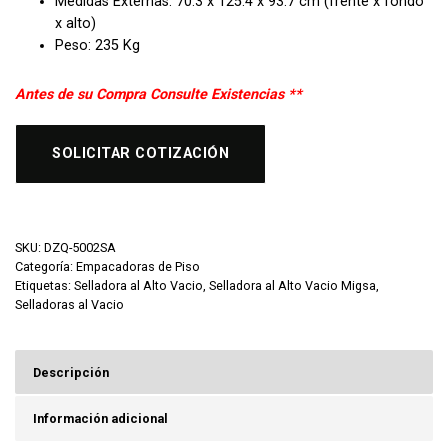
Medidas Externas: 70.3 x 125.4 x 93.7
cm (frente x fondo
x alto)
Peso: 235 Kg
Antes de su Compra Consulte Existencias **
SOLICITAR COTIZACIÓN
SKU:
DZQ-5002SA
Categoría:
Empacadoras de Piso
Etiquetas:
Selladora al Alto Vacio
,
Selladora al Alto Vacio Migsa
,
Selladoras al Vacio
Descripción
Información adicional