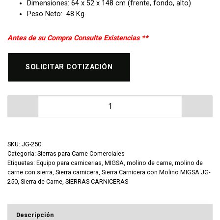
Dimensiones: 64 x 52 x 148 cm (frente, fondo, alto)
Peso Neto: 48 Kg
Antes de su Compra Consulte Existencias **
SOLICITAR COTIZACIÓN
Sierra Carnicera con Molino MIGSA JG-250 cantidad
SKU:
JG-250
Categoría:
Sierras para Carne Comerciales
Etiquetas:
Equipo para carnicerias
,
MIGSA
,
molino de carne
,
molino de
carne con sierra
,
Sierra carnicera
,
Sierra Carnicera con Molino MIGSA JG-
250
,
Sierra de Carne
,
SIERRAS CARNICERAS
Descripción