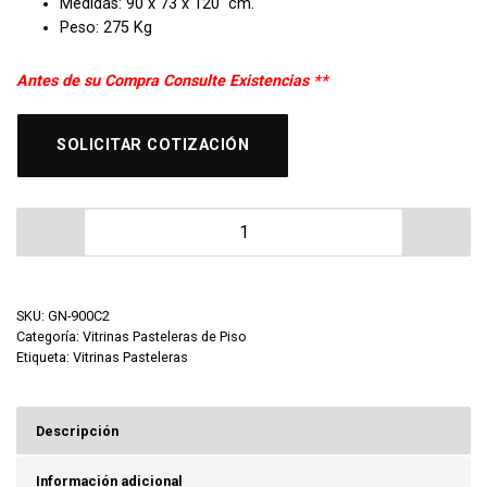
Medidas: 90 x 73 x 120 cm.
Peso: 275 Kg
Antes de su Compra Consulte Existencias **
SOLICITAR COTIZACIÓN
Vitrina Pastelera Refrigerada MIGSA GN-900C2 cantida
SKU:
GN-900C2
Categoría:
Vitrinas Pasteleras de Piso
Etiqueta:
Vitrinas Pasteleras
Descripción
Información adicional