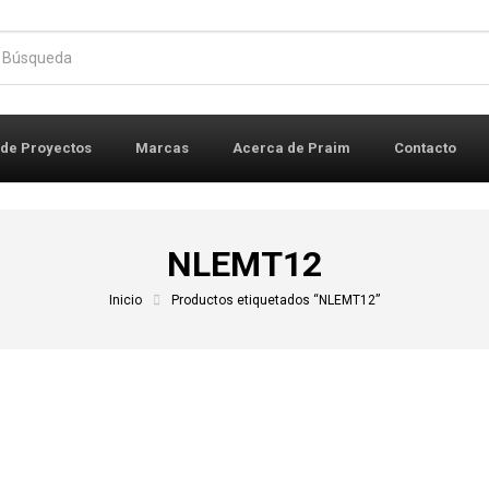
r:
 de Proyectos
Marcas
Acerca de Praim
Contacto
NLEMT12
Inicio
Productos etiquetados “NLEMT12”