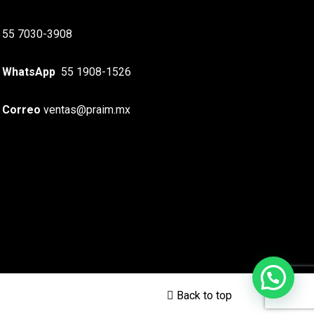
55 7030-3908
WhatsApp
55 1908-1526
Correo
ventas@praim.mx
Back to top