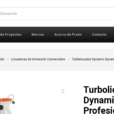
r:
 de Proyectos
Marcas
Acerca de Praim
Contacto
ión
Licuadoras de Inmersión Comerciales
Turbolicuador Dynamic Dyna
Turbol
Dynam
Profes