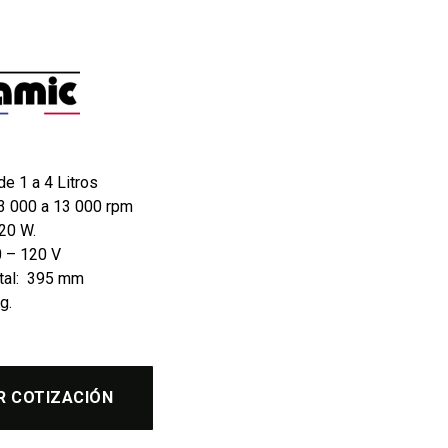
e 1 a 4 Litros
 3 000 a 13 000 rpm
220 W.
0 – 120 V
otal: 395 mm
g.
R COTIZACIÓN