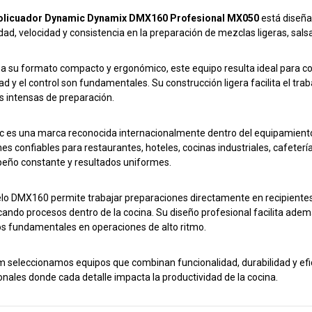
olicuador Dynamic Dynamix DMX160 Profesional MX050
está diseña
idad, velocidad y consistencia en la preparación de mezclas ligeras, sal
 a su formato compacto y ergonómico, este equipo resulta ideal para c
dad y el control son fundamentales. Su construcción ligera facilita el tra
s intensas de preparación.
 es una marca reconocida internacionalmente dentro del equipamiento
nes confiables para restaurantes, hoteles, cocinas industriales, cafeter
ño constante y resultados uniformes.
lo DMX160 permite trabajar preparaciones directamente en recipiente
icando procesos dentro de la cocina. Su diseño profesional facilita adem
s fundamentales en operaciones de alto ritmo.
m seleccionamos equipos que combinan funcionalidad, durabilidad y ef
onales donde cada detalle impacta la productividad de la cocina.