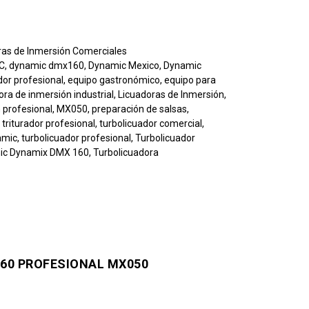
ras de Inmersión Comerciales
C
,
dynamic dmx160
,
Dynamic Mexico
,
Dynamic
dor profesional
,
equipo gastronómico
,
equipo para
ora de inmersión industrial
,
Licuadoras de Inmersión
,
 profesional
,
MX050
,
preparación de salsas
,
,
triturador profesional
,
turbolicuador comercial
,
amic
,
turbolicuador profesional
,
Turbolicuador
mic Dynamix DMX 160
,
Turbolicuadora
60 PROFESIONAL MX050