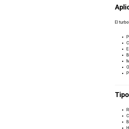
Apli
El turb
P
C
E
B
M
O
P
Tipo
R
C
B
H