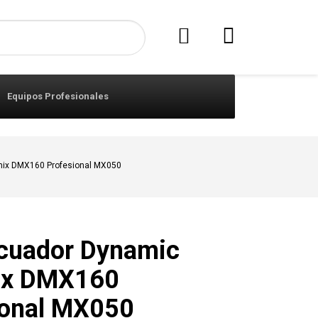
Equipos Profesionales
mix DMX160 Profesional MX050
icuador Dynamic
ix DMX160
ional MX050