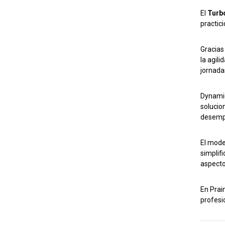
El
Turb
practic
Gracias
la agili
jornada
Dynamic
solucio
desempe
El mode
simplif
aspecto
En Prai
profesi