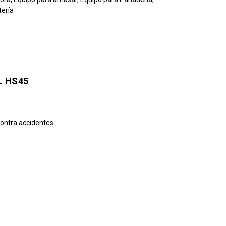
tería
L HS45
ontra accidentes.