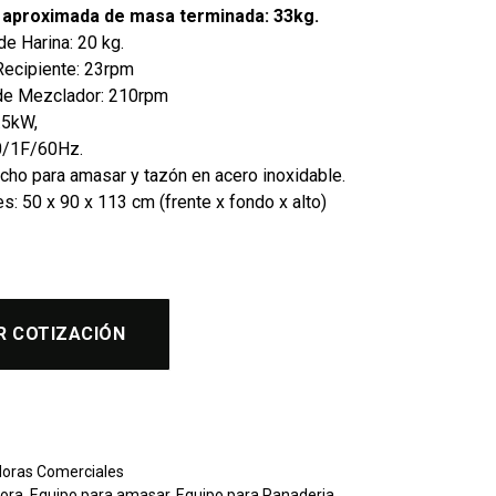
 aproximada de masa terminada: 33kg.
e Harina: 20 kg.
Recipiente: 23rpm
de Mezclador: 210rpm
.5kW,
10/1F/60Hz.
cho para amasar y tazón en acero inoxidable.
: 50 x 90 x 113 cm (frente x fondo x alto)
R COTIZACIÓN
oras Comerciales
ora
,
Equipo para amasar
,
Equipo para Panaderia
,