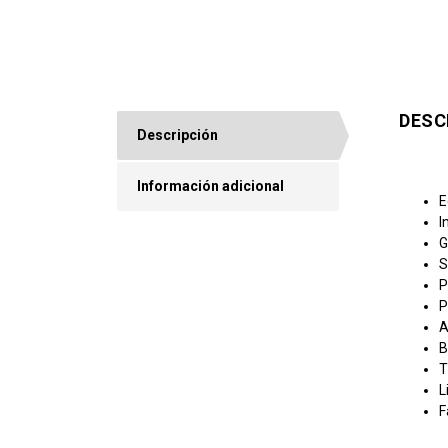
DESC
Descripción
Información adicional
E
I
G
S
P
P
A
B
T
L
F