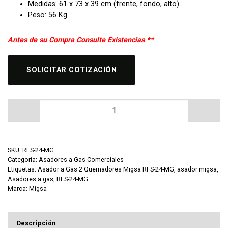
Medidas: 61 x 73 x 39 cm (frente, fondo, alto)
Peso: 56 Kg
Antes de su Compra Consulte Existencias **
SOLICITAR COTIZACIÓN
Asador a Gas 2 Quemadores Migsa RFS-24-MG cantid
SKU:
RFS-24-MG
Categoría:
Asadores a Gas Comerciales
Etiquetas:
Asador a Gas 2 Quemadores Migsa RFS-24-MG
,
asador migsa
,
Asadores a gas
,
RFS-24-MG
Marca:
Migsa
Descripción