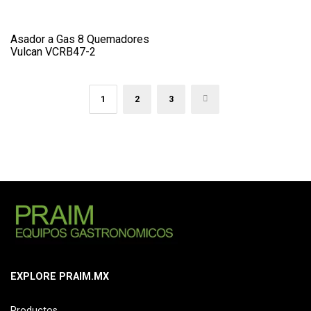
Asador a Gas 8 Quemadores
Vulcan VCRB47-2
1
2
3
→
EXPLORE PRAIM.MX
Productos