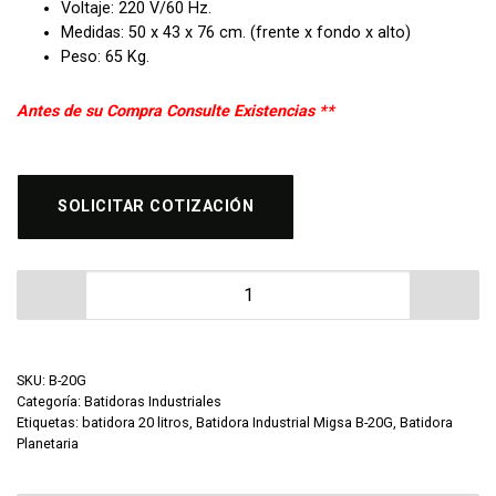
Voltaje: 220 V/60 Hz.
Medidas: 50 x 43 x 76 cm. (frente x fondo x alto)
Peso: 65 Kg.
Antes de su Compra Consulte Existencias **
SOLICITAR COTIZACIÓN
Batidora Planetaria Migsa B-20G cantidad
SKU:
B-20G
Categoría:
Batidoras Industriales
Etiquetas:
batidora 20 litros
,
Batidora Industrial Migsa B-20G
,
Batidora
Planetaria