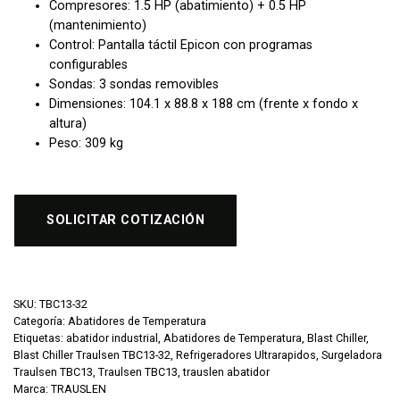
Compresores:
1.5 HP (abatimiento) + 0.5 HP
(mantenimiento)
Control:
Pantalla táctil Epicon con programas
configurables
Sondas:
3 sondas removibles
Dimensiones: 104.1 x 88.8 x 188 cm (frente x fondo x
altura)
Peso: 309 kg
SOLICITAR COTIZACIÓN
SKU:
TBC13-32
Categoría:
Abatidores de Temperatura
Etiquetas:
abatidor industrial
,
Abatidores de Temperatura
,
Blast Chiller
,
Blast Chiller Traulsen TBC13-32
,
Refrigeradores Ultrarapidos
,
Surgeladora
Traulsen TBC13
,
Traulsen TBC13
,
trauslen abatidor
Marca:
TRAUSLEN