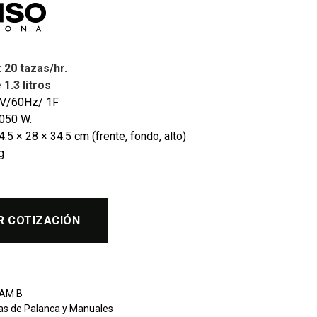
 20 tazas/hr.
 1.3 litros
0V/60Hz/ 1F
1050 W.
.5 × 28 × 34.5 cm (frente, fondo, alto)
g
R COTIZACIÓN
AM B
as de Palanca y Manuales