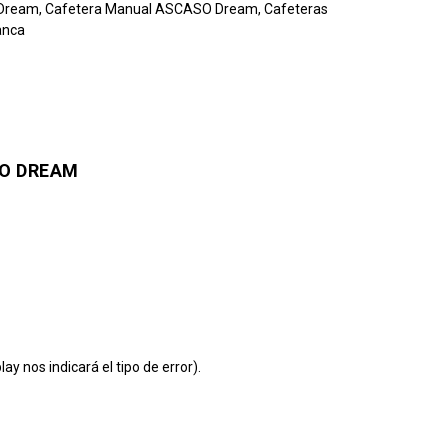
 Dream
,
Cafetera Manual ASCASO Dream
,
Cafeteras
anca
O DREAM
ay nos indicará el tipo de error).