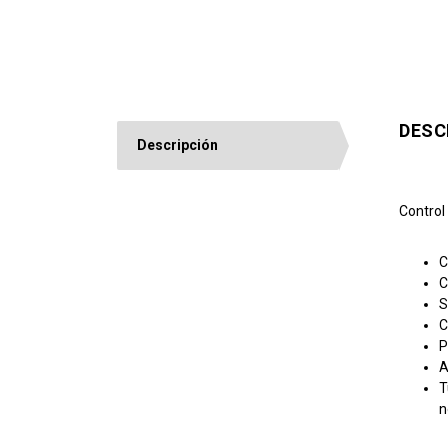
DESC
Descripción
Control
C
C
S
C
P
A
T
n