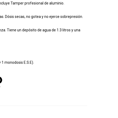
incluye Tamper profesional de aluminio.
as. Dósis secas, no gotea y no ejerce sobrepresión.
eza. Tiene un depósito de agua de 1.3 litros y una
 y 1 monodosis E.S.E).