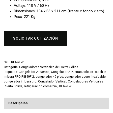
Compresor de 1/3 HP
Voltaje: 110 V / 60 Hz
Dimensiones: 134 x 86 x 211 cm (frente x fondo x alto)
Peso: 221 Kg
SOLICITAR COTIZACIÓN
SKU:
RIB49F-2
Categoría:
Congeladores Verticales de Puerta Sólida
Etiquetas:
Congelador 2 Puertas
,
Congelador 2 Puertas Solidas Reach In
Imbera PRO RIB49F-2
,
congelador 49 pies
,
congelador acero inoxidable
,
congelador imbera pro
,
Congelador Vertical
,
Congeladores Verticales
Puerta Solida
,
refrigeración comercial
,
RIB49F-2
Descripción