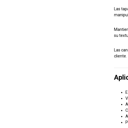
Las tap
manipu
Mantien
su textu
Las can
cliente.
Apli
E
V
A
C
A
P