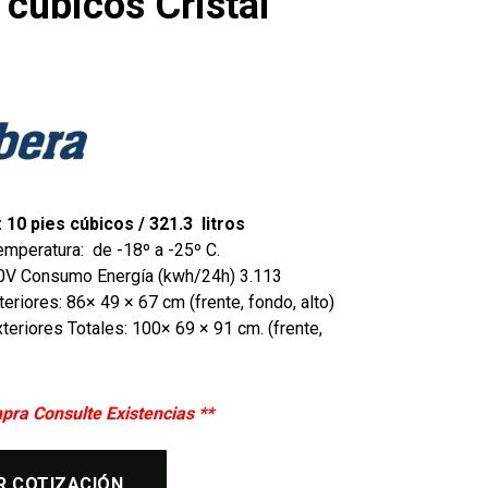
 cúbicos Cristal
 10 pies cúbicos / 321.3 litros
mperatura: de -18º a -25º C.
110V Consumo Energía (kwh/24h) 3.113
eriores: 86× 49 × 67 cm (frente, fondo, alto)
eriores Totales: 100× 69 × 91 cm. (frente,
pra Consulte Existencias **
R COTIZACIÓN