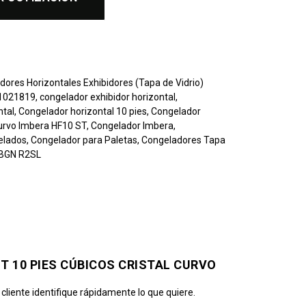
dores Horizontales Exhibidores (Tapa de Vidrio)
 1021819
,
congelador exhibidor horizontal
,
ntal
,
Congelador horizontal 10 pies
,
Congelador
Curvo Imbera HF10 ST
,
Congelador Imbera
,
elados
,
Congelador para Paletas
,
Congeladores Tapa
 BGN R2SL
T 10 PIES CÚBICOS CRISTAL CURVO
 cliente identifique rápidamente lo que quiere.