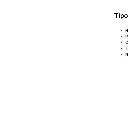
Tipo
H
P
C
T
N