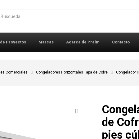
r:
 de Proyectos
Marcas
Acerca de Praim
Contacto
res Comerciales
Congeladores Horizontales Tapa de Cofre
Congelador H
Congela
de Cof
pies cú