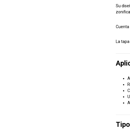
Su dise
zonifica
Cuenta 
La tapa
Apli
A
R
C
U
A
Tipo