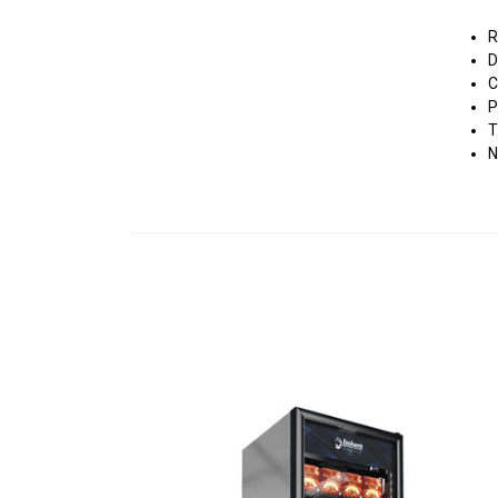
R
D
C
P
T
N