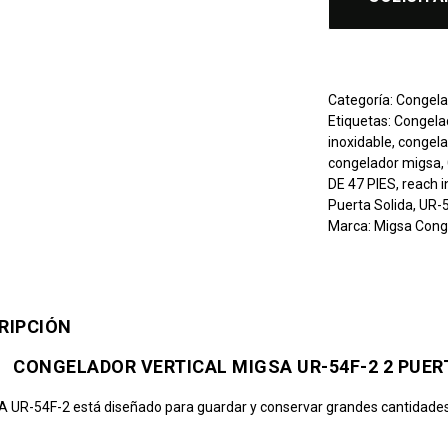
Categoría:
Congela
Etiquetas:
Congela
inoxidable
,
congela
congelador migsa
,
DE 47 PIES
,
reach i
Puerta Solida
,
UR-
Marca:
Migsa Cong
RIPCIÓN
CONGELADOR VERTICAL MIGSA UR-54F-2 2 PUERT
A UR-54F-2 está diseñado para
guardar y conservar grandes cantidades