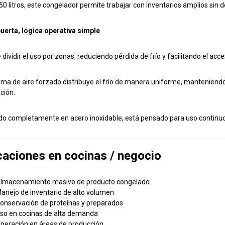
50 litros, este congelador permite trabajar con inventarios amplios sin
uerta, lógica operativa simple
dividir el uso por zonas, reduciendo pérdida de frío y facilitando el acce
ema de aire forzado distribuye el frío de manera uniforme, manteniend
ción.
do completamente en acero inoxidable, está pensado para uso continuo
caciones en cocinas / negocio
lmacenamiento masivo de producto congelado
anejo de inventario de alto volumen
onservación de proteínas y preparados
so en cocinas de alta demanda
peración en áreas de producción