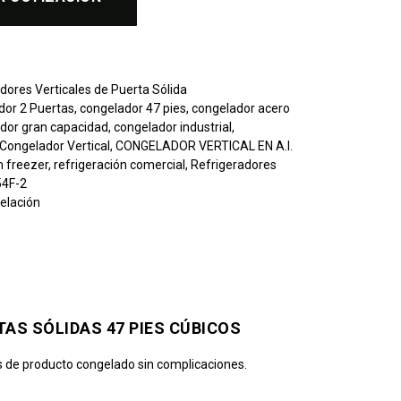
dores Verticales de Puerta Sólida
dor 2 Puertas
,
congelador 47 pies
,
congelador acero
dor gran capacidad
,
congelador industrial
,
Congelador Vertical
,
CONGELADOR VERTICAL EN A.I.
n freezer
,
refrigeración comercial
,
Refrigeradores
54F-2
elación
AS SÓLIDAS 47 PIES CÚBICOS
 de producto congelado sin complicaciones.