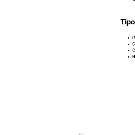
Tipo
R
C
C
N