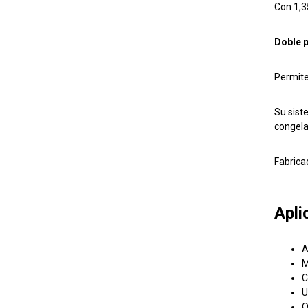
Con 1,3
Doble p
Permite 
Su sist
congela
Fabrica
Apli
A
M
C
U
O