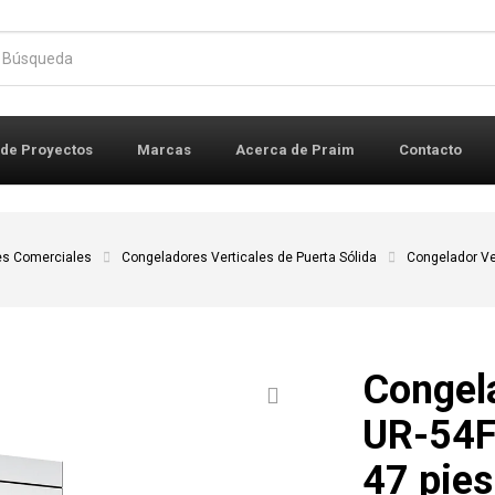
r:
 de Proyectos
Marcas
Acerca de Praim
Contacto
es Comerciales
Congeladores Verticales de Puerta Sólida
Congelador Ver
Congel
UR-54F
47 pies