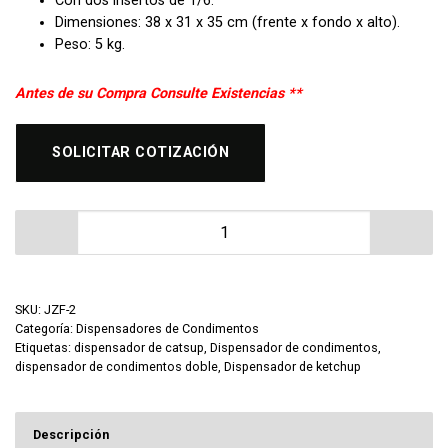
Con dos insertos de 1/6.
Dimensiones: 38 x 31 x 35 cm (frente x fondo x alto).
Peso: 5 kg.
Antes de su Compra Consulte Existencias **
SOLICITAR COTIZACIÓN
Dispensador de Condimentos Doble Migsa JZF-2 canti
SKU:
JZF-2
Categoría:
Dispensadores de Condimentos
Etiquetas:
dispensador de catsup
,
Dispensador de condimentos
,
dispensador de condimentos doble
,
Dispensador de ketchup
Descripción