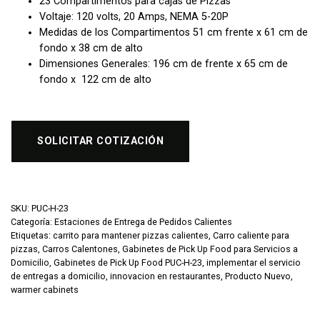
23 Compartimentos para cajas de Pizzas
Voltaje: 120 volts, 20 Amps, NEMA 5-20P
Medidas de los Compartimentos 51 cm frente x 61 cm de
fondo x 38 cm de alto
Dimensiones Generales: 196 cm de frente x 65 cm de
fondo x 122 cm de alto
SOLICITAR COTIZACIÓN
SKU:
PUC-H-23
Categoría:
Estaciones de Entrega de Pedidos Calientes
Etiquetas:
carrito para mantener pizzas calientes
,
Carro caliente para
pizzas
,
Carros Calentones
,
Gabinetes de Pick Up Food para Servicios a
Domicilio
,
Gabinetes de Pick Up Food PUC-H-23
,
implementar el servicio
de entregas a domicilio
,
innovacion en restaurantes
,
Producto Nuevo
,
warmer cabinets