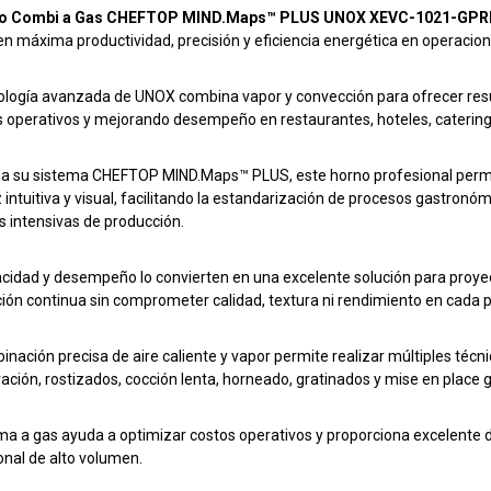
o Combi a Gas CHEFTOP MIND.Maps™ PLUS UNOX XEVC-1021-GP
en máxima productividad, precisión y eficiencia energética en operacio
ología avanzada de
UNOX
combina vapor y convección para ofrecer res
 operativos y mejorando desempeño en restaurantes, hoteles, caterin
 a su sistema CHEFTOP MIND.Maps™ PLUS, este horno profesional permi
z intuitiva y visual, facilitando la estandarización de procesos gastron
s intensivas de producción.
cidad y desempeño lo convierten en una excelente solución para proy
ión continua sin comprometer calidad, textura ni rendimiento en cada 
inación precisa de aire caliente y vapor permite realizar múltiples técn
ación, rostizados, cocción lenta, horneado, gratinados y mise en place 
ema a gas ayuda a optimizar costos operativos y proporciona excelent
onal de alto volumen.