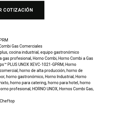
R COTIZACIÓN
GPRM
Combi Gas Comerciales
plus
,
cocina industrial
,
equipo gastronómico
a gas profesional
,
Horno Combi
,
Horno Combi a Gas
ps™ PLUS UNOX XEVC-1021-GPRM
,
Horno
 comercial
,
horno de alta producción
,
horno de
por
,
horno gastronómico
,
Horno Industrial
,
Horno
mixto
,
horno para catering
,
horno para hotel
,
horno
orno profesional
,
HORNO UNOX
,
Hornos Combi Gas
,
 Cheftop