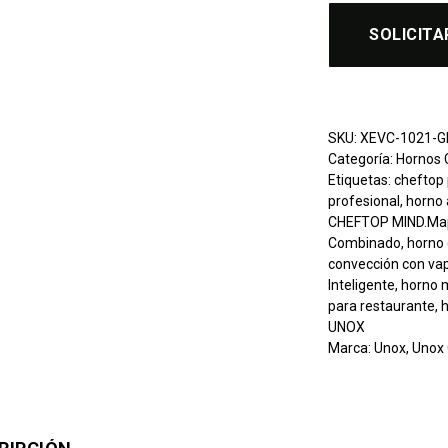
SOLICITA
SKU:
XEVC-1021-
Categoría:
Hornos 
Etiquetas:
cheftop 
profesional
,
horno 
CHEFTOP MIND.Ma
Combinado
,
horno
convección con va
Inteligente
,
horno 
para restaurante
,
h
UNOX
Marca:
Unox
,
Unox