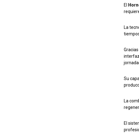
El
Horn
requier
La tecn
tiempos
Gracias
interfa
jornada
Su capa
producc
La comb
regener
El sist
profesi