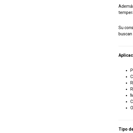
Además 
tempera
Su cons
buscan 
Aplica
P
C
R
R
M
C
O
Tipo de