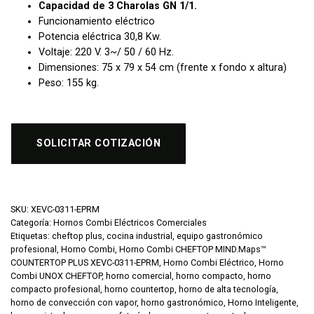
Capacidad de 3 Charolas GN 1/1.
Funcionamiento eléctrico
Potencia eléctrica 30,8 Kw.
Voltaje: 220 V. 3~/ 50 / 60 Hz.
Dimensiones: 75 x 79 x 54 cm (frente x fondo x altura)
Peso: 155 kg.
SOLICITAR COTIZACIÓN
SKU:
XEVC-0311-EPRM
Categoría:
Hornos Combi Eléctricos Comerciales
Etiquetas:
cheftop plus
,
cocina industrial
,
equipo gastronómico
profesional
,
Horno Combi
,
Horno Combi CHEFTOP MIND.Maps™
COUNTERTOP PLUS XEVC-0311-EPRM
,
Horno Combi Eléctrico
,
Horno
Combi UNOX CHEFTOP
,
horno comercial
,
horno compacto
,
horno
compacto profesional
,
horno countertop
,
horno de alta tecnología
,
horno de convección con vapor
,
horno gastronómico
,
Horno Inteligente
,