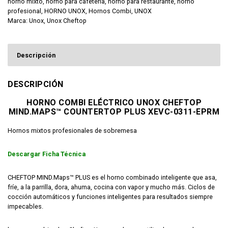
horno mixto
,
horno para cafetería
,
horno para restaurante
,
horno
profesional
,
HORNO UNOX
,
Hornos Combi
,
UNOX
Marca:
Unox
,
Unox Cheftop
Descripción
DESCRIPCIÓN
HORNO COMBI ELÉCTRICO UNOX CHEFTOP
MIND.MAPS™ COUNTERTOP PLUS XEVC-0311-EPRM
Hornos mixtos profesionales de sobremesa
Descargar Ficha Técnica
CHEFTOP MIND.Maps™ PLUS es el horno combinado inteligente que asa,
fríe, a la parrilla, dora, ahuma, cocina con vapor y mucho más. Ciclos de
cocción automáticos y funciones inteligentes para resultados siempre
impecables.