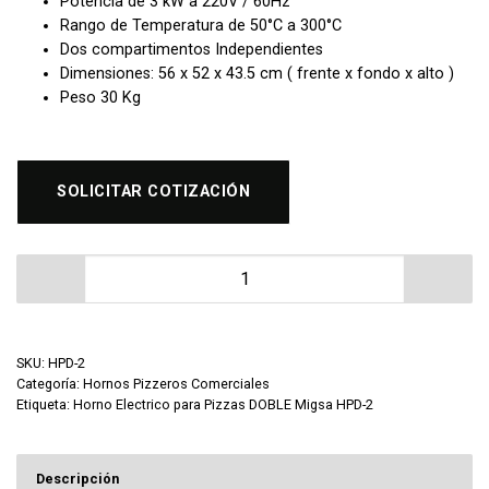
Potencia de 3 kW a 220V / 60Hz
Rango de Temperatura de 50°C a 300°C
Dos compartimentos Independientes
Dimensiones: 56 x 52 x 43.5 cm ( frente x fondo x alto )
Peso 30 Kg
SOLICITAR COTIZACIÓN
Horno Electrico para Pizzas Doble Migsa HPD-2 cantid
SKU:
HPD-2
Categoría:
Hornos Pizzeros Comerciales
Etiqueta:
Horno Electrico para Pizzas DOBLE Migsa HPD-2
Descripción