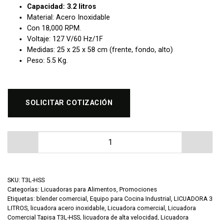
Capacidad: 3.2 litros
Material: Acero Inoxidable
Con 18,000 RPM.
Voltaje: 127 V/60 Hz/1F
Medidas: 25 x 25 x 58 cm (frente, fondo, alto)
Peso: 5.5 Kg.
SOLICITAR COTIZACIÓN
Licuadora Comercial Tapisa T3L-HSS Alta Velocidad 3 L
SKU:
T3L-HSS
Categorías:
Licuadoras para Alimentos
,
Promociones
Etiquetas:
blender comercial
,
Equipo para Cocina Industrial
,
LICUADORA 3
LITROS
,
licuadora acero inoxidable
,
Licuadora comercial
,
Licuadora
Comercial Tapisa T3L-HSS
,
licuadora de alta velocidad
,
Licuadora