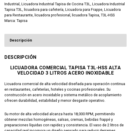
Industrial
,
Licuadora Industrial Tapisa de Cocina T3L
,
Licuadora Industrial
Tapisa T3L
,
licuadora para cafetería
,
Licuadora para Frappe
,
Licuadora
para Restaurante
,
licuadora profesional
,
licuadora Tapisa
,
T3L-HSS
Marca:
Tapisa
Descripción
DESCRIPCIÓN
LICUADORA COMERCIAL TAPISA T3L-HSS ALTA
VELOCIDAD 3 LITROS ACERO INOXIDABLE
Licuadora comercial de alta velocidad diseñada para operación continua
en restaurantes, cafeterías, hoteles y cocinas profesionales. Su
construcción en acero inoxidable y sistema metálico de acoplamiento
ofrecen durabilidad, estabilidad y menor desgaste operativo.
Su motor de alta velocidad alcanza hasta 18,000 RPM, permitiendo
obtener mezclas homogéneas, salsas, cremas, bebidas frappé y
preparaciones líquidas con rapidez y consistencia. El vaso de 2 litros de
capacidad real incorpora un diseño pensado para reducir derrames