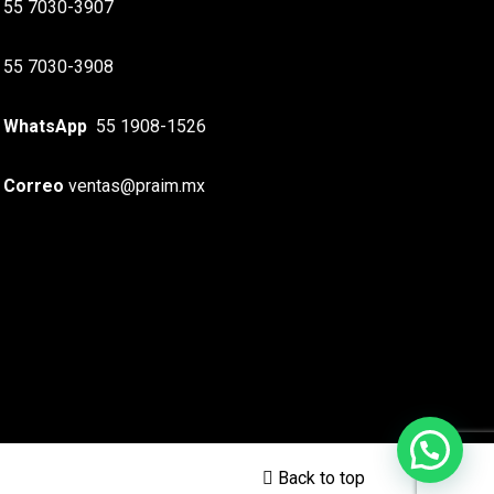
55 7030-3907
55 7030-3908
WhatsApp
55 1908-1526
Correo
ventas@praim.mx
Back to top