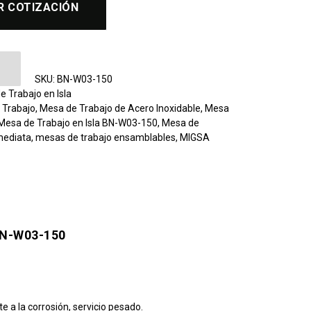
R COTIZACIÓN
ajo en Isla BN-W03-150 cantidad
SKU:
BN-W03-150
e Trabajo en Isla
 Trabajo
,
Mesa de Trabajo de Acero Inoxidable
,
Mesa
Mesa de Trabajo en Isla BN-W03-150
,
Mesa de
mediata
,
mesas de trabajo ensamblables
,
MIGSA
BN-W03-150
te a la corrosión, servicio pesado.