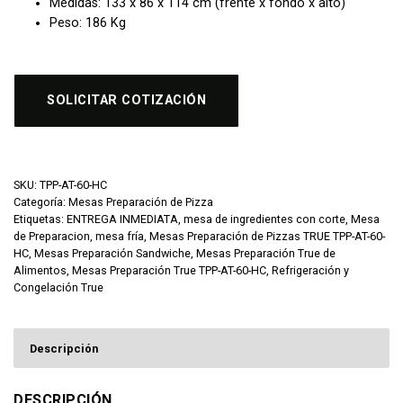
Medidas: 133 x 86 x 114 cm (frente x fondo x alto)
Peso: 186 Kg
SOLICITAR COTIZACIÓN
SKU:
TPP-AT-60-HC
Categoría:
Mesas Preparación de Pizza
Etiquetas:
ENTREGA INMEDIATA
,
mesa de ingredientes con corte
,
Mesa
de Preparacion
,
mesa fría
,
Mesas Preparación de Pizzas TRUE TPP-AT-60-
HC
,
Mesas Preparación Sandwiche
,
Mesas Preparación True de
Alimentos
,
Mesas Preparación True TPP-AT-60-HC
,
Refrigeración y
Congelación True
Descripción
DESCRIPCIÓN